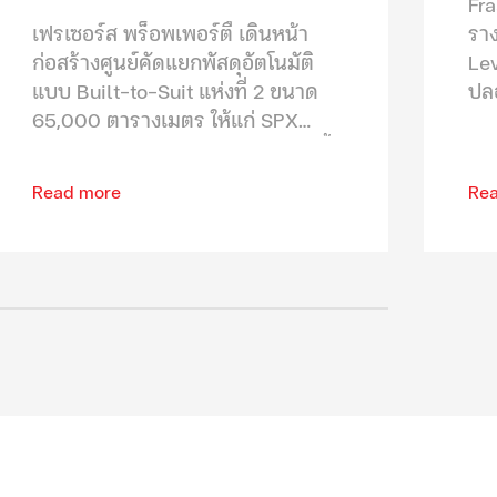
Fra
เฟรเซอร์ส พร็อพเพอร์ตี้ เดินหน้า
ราง
ก่อสร้างศูนย์คัดแยกพัสดุอัตโนมัติ
Le
แบบ Built-to-Suit แห่งที่ 2 ขนาด
ปลอ
65,000 ตารางเมตร ให้แก่ SPX
ตอ
Express ผู้ให้บริการด้านโลจิสติกส์ชั้น
อา
นำที่สนับสนุนการดำเนินธุรกิจทั่ว
อย่
Read more
Re
ภูมิภาคเอเชียตะวันออกเฉียงใต้ ตั้งอยู่
ภายในโครงการ เฟรเซอร์ส พร็อพเพ
อร์ตี้ โลจิสติกส์ เซ็นเตอร์ (มหาชัย)
จังหวัดสมุทรสาคร