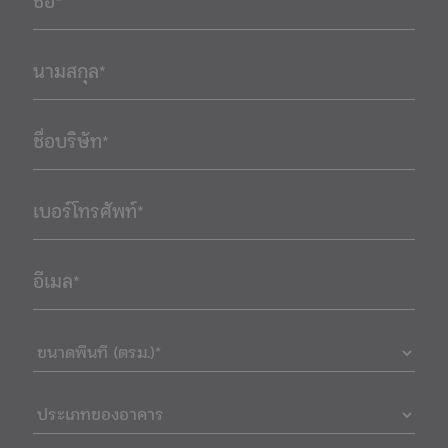
ชื่อ*
นามสกุล*
ชื่อบริษัท*
เบอร์โทรศัพท์*
อีเมล*