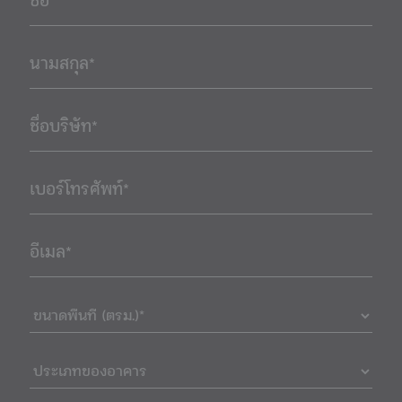
ชื่อ*
นามสกุล*
ชื่อบริษัท*
เบอร์โทรศัพท์*
อีเมล*